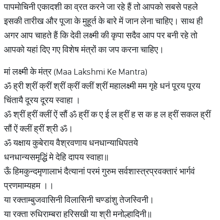
पापमोचिनी एकादशी का व्रत करने जा रहे हैं तो आपको सबसे पहले
इसकी तारीख और पूजा के मुहूर्त के बारे में जान लेना चाहिए। साथ ही
अगर आप चाहते हैं कि देवी लक्ष्मी की कृपा सदैव आप पर बनी रहे तो
आपको यहां दिए गए विशेष मंत्रों का जप करना चाहिए।
मां लक्ष्मी के मंत्र (Maa Lakshmi Ke Mantra)
ॐ ह्री श्रीं क्रीं श्रीं क्रीं क्लीं श्रीं महालक्ष्मी मम गृहे धनं पूरय पूरय
चिंतायै दूरय दूरय स्वाहा ।
ॐ श्रीं ह्रीं क्लीं ऐं सौं ॐ ह्रीं क ए ई ल ह्रीं ह स क ह ल ह्रीं सकल ह्रीं
सौं ऐं क्लीं ह्रीं श्री ॐ।
ॐ यक्षाय कुबेराय वैश्रवणाय धनधान्याधिपतये
धनधान्यसमृद्धिं मे देहि दापय स्वाहा॥
ऊँ हिमकुन्दमृणालाभं दैत्यानां परमं गुरुम सर्वशास्त्रप्रवक्तारं भार्गवं
प्रणमाम्यहम ।।
या रक्ताम्बुजवासिनी विलासिनी चण्डांशु तेजस्विनी।
या रक्ता रुधिराम्बरा हरिसखी या श्री मनोल्हादिनी॥