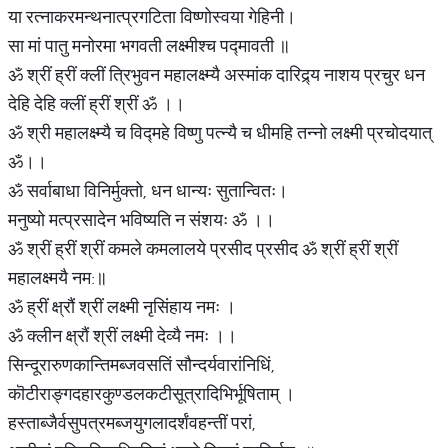
या रत्नाकरमन्थनात्प्रगटिता विष्णोस्वया गेहिनी।
सा मां पातु मनोरमा भगवती लक्ष्मीश्च पद्मावती ॥
ॐ श्रीं ह्रीं क्लीं त्रिभुवन महालक्ष्म्यै अस्मांक दारिद्र्य नाशय प्रचुर धन
देहि देहि क्लीं ह्रीं श्रीं ॐ ।।
ॐ श्री महालक्ष्म्यै च विद्महे विष्णु पत्न्यै च धीमहि तन्नो लक्ष्मी प्रचोदयात्
ॐ।।
ॐ सर्वाबाधा विनिर्मुक्तो, धन धान्यः सुतान्वितः।
मनुष्यो मत्प्रसादेन भविष्यति न संशयः ॐ ।।
ॐ श्रीं ह्रीं श्रीं कमले कमलालये प्रसीद प्रसीद ॐ श्रीं ह्रीं श्रीं
महालक्ष्मयै नम:॥
ॐ ह्रीं क्ष्रौं श्रीं लक्ष्मी नृसिंहाय नमः ।
ॐ क्लीन क्ष्रौं श्रीं लक्ष्मी देव्यै नमः ।।
सिन्दूरारुणकान्तिमब्जवसतिं सौन्दर्यवारांनिधिं,
कॊटीराङ्गदहारकुण्डलकटीसूत्रादिभिर्भूषिताम् ।
हस्ताब्जैर्वसुपत्रमब्जयुगलादर्शंवहन्तीं परां,