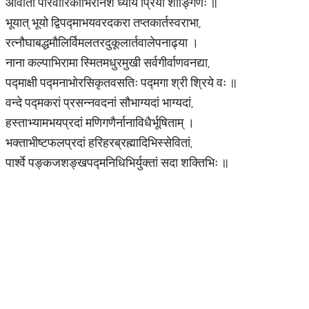
आवीतां परिवारिकाभिरनिशं ध्याये प्रियां शार्ङ्गिणः ॥
भूयात् भूयो द्विपद्माभयवरदकरा तप्तकार्तस्वराभा,
रत्नौघाबद्धमौलिर्विमलतरदुकूलार्तवालेपनाढ्या ।
नाना कल्पाभिरामा स्मितमधुरमुखी सर्वगीर्वाणवनद्या,
पद्माक्षी पद्मनाभोरसिकृतवसतिः पद्मगा श्री श्रिये वः ॥
वन्दे पद्मकरां प्रसन्नवदनां सौभाग्यदां भाग्यदां,
हस्ताभ्यामभयप्रदां मणिगणैर्नानाविधैर्भूषिताम् ।
भक्ताभीष्टफलप्रदां हरिहरब्रह्मादिभिस्सेवितां,
पार्श्वे पङ्कजशङ्खपद्मनिधिभिर्युक्तां सदा शक्तिभिः ॥