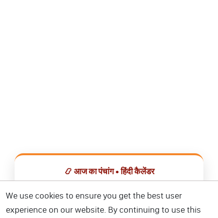
📿 आज का पंचांग • हिंदी कैलेंडर
सभी व्रत, त्योहार, शुभ मुहूर्त और राशिफल एक ही ऐप में देखें।
We use cookies to ensure you get the best user
experience on our website. By continuing to use this
📅 हिंदी कैलेंडर ऐप डाउनलोड करें