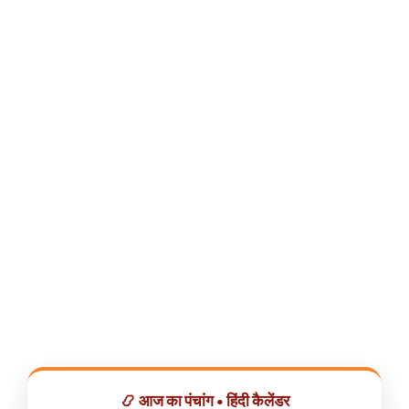
📿 आज का पंचांग • हिंदी कैलेंडर