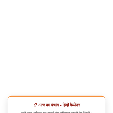
📿 आज का पंचांग • हिंदी कैलेंडर