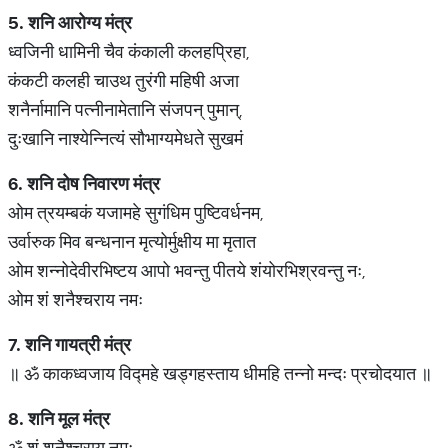
5.
शनि
आरोग्य
मंत्र
ध्वजिनी धामिनी चैव कंकाली कलहप्रिहा,
कंकटी कलही चाउथ तुरंगी महिषी अजा
शनैर्नामानि पत्नीनामेतानि संजपन् पुमान्,
दुःखानि नाश्येन्नित्यं सौभाग्यमेधते सुखमं
6.
शनि
दोष
निवारण
मंत्र
ओम त्रयम्बकं यजामहे सुगंधिम पुष्टिवर्धनम,
उर्वारुक मिव बन्धनान मृत्योर्मुक्षीय मा मृतात
ओम शन्नोदेवीरभिष्टय आपो भवन्तु पीतये शंयोरभिश्रवन्तु नः,
ओम शं शनैश्चराय नमः
7.
शनि
गायत्री
मंत्र
॥ ॐ काकध्वजाय विद्महे खड्गहस्ताय धीमहि तन्नो मन्दः प्रचोदयात ॥
8.
शनि
मूल
मंत्र
ॐ शं शनैश्चराय नमः