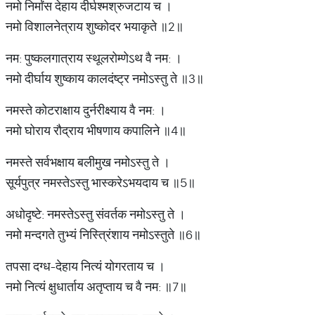
नमो निर्मांस देहाय दीर्घश्मश्रुजटाय च ।
नमो विशालनेत्राय शुष्कोदर भयाकृते ॥2॥
नम: पुष्कलगात्राय स्थूलरोम्णेऽथ वै नम: ।
नमो दीर्घाय शुष्काय कालदंष्ट्र नमोऽस्तु ते ॥3॥
नमस्ते कोटराक्षाय दुर्नरीक्ष्याय वै नम: ।
नमो घोराय रौद्राय भीषणाय कपालिने ॥4॥
नमस्ते सर्वभक्षाय बलीमुख नमोऽस्तु ते ।
सूर्यपुत्र नमस्तेऽस्तु भास्करेऽभयदाय च ॥5॥
अधोदृष्टे: नमस्तेऽस्तु संवर्तक नमोऽस्तु ते ।
नमो मन्दगते तुभ्यं निस्त्रिंशाय नमोऽस्तुते ॥6॥
तपसा दग्ध-देहाय नित्यं योगरताय च ।
नमो नित्यं क्षुधार्ताय अतृप्ताय च वै नम: ॥7॥