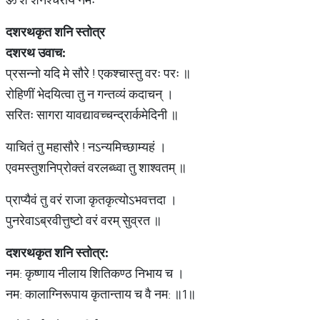
दशरथकृत
शनि
स्तोत्र
दशरथ
उवाच
:
प्रसन्नो यदि मे सौरे ! एकश्चास्तु वरः परः ॥
रोहिणीं भेदयित्वा तु न गन्तव्यं कदाचन् ।
सरितः सागरा यावद्यावच्चन्द्रार्कमेदिनी ॥
याचितं तु महासौरे ! नऽन्यमिच्छाम्यहं ।
एवमस्तुशनिप्रोक्तं वरलब्ध्वा तु शाश्वतम् ॥
प्राप्यैवं तु वरं राजा कृतकृत्योऽभवत्तदा ।
पुनरेवाऽब्रवीत्तुष्टो वरं वरम् सुव्रत ॥
दशरथकृत
शनि
स्तोत्र
:
नम: कृष्णाय नीलाय शितिकण्ठ निभाय च ।
नम: कालाग्निरूपाय कृतान्ताय च वै नम: ॥1॥