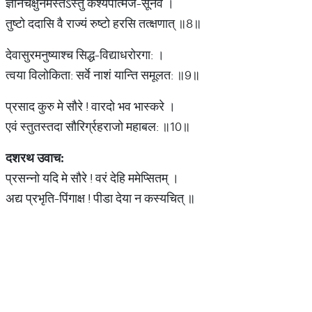
ज्ञानचक्षुर्नमस्तेऽस्तु कश्यपात्मज-सूनवे ।
तुष्टो ददासि वै राज्यं रुष्टो हरसि तत्क्षणात् ॥8॥
देवासुरमनुष्याश्च सिद्ध-विद्याधरोरगा: ।
त्वया विलोकिता: सर्वे नाशं यान्ति समूलत: ॥9॥
प्रसाद कुरु मे सौरे ! वारदो भव भास्करे ।
एवं स्तुतस्तदा सौरिर्ग्रहराजो महाबल: ॥10॥
दशरथ
उवाच
:
प्रसन्नो यदि मे सौरे ! वरं देहि ममेप्सितम् ।
अद्य प्रभृति-पिंगाक्ष ! पीडा देया न कस्यचित् ॥