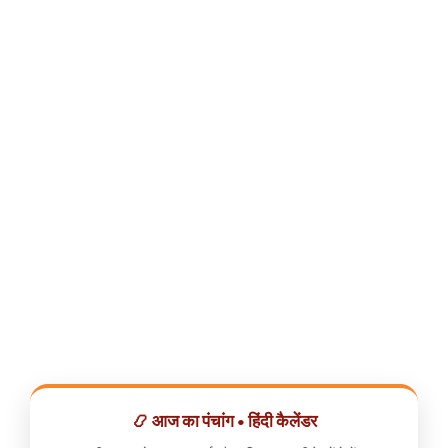
📿 आज का पंचांग • हिंदी कैलेंडर