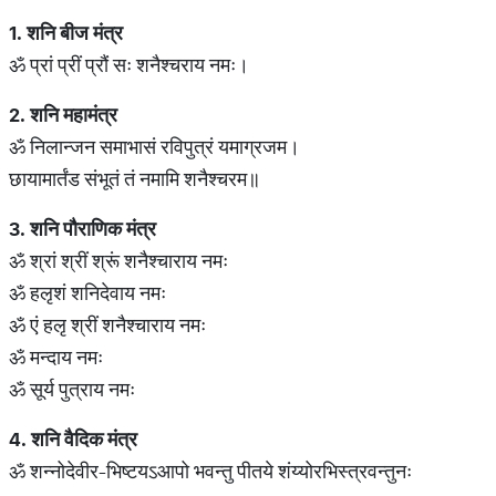
1.
शनि
बीज
मंत्र
ॐ प्रां प्रीं प्रौं सः शनैश्चराय नमः।
2.
शनि
महामंत्र
ॐ निलान्जन समाभासं रविपुत्रं यमाग्रजम।
छायामार्तंड संभूतं तं नमामि शनैश्चरम॥
3.
शनि
पौराणिक
मंत्र
ॐ श्रां श्रीं श्रूं शनैश्चाराय नमः
ॐ हलृशं शनिदेवाय नमः
ॐ एं हलृ श्रीं शनैश्चाराय नमः
ॐ मन्दाय नमः
ॐ सूर्य पुत्राय नमः
4.
शनि
वैदिक
मंत्र
ॐ शन्नोदेवीर-भिष्टयऽआपो भवन्तु पीतये शंय्योरभिस्त्रवन्तुनः