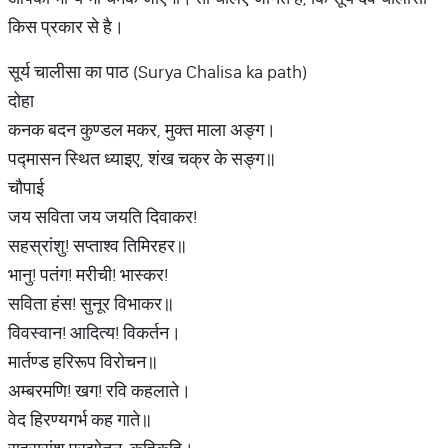
किस प्रकार से है।
सूर्य चालीसा का पाठ (Surya Chalisa ka path)
दोहा
कनक बदन कुण्डल मकर, मुक्त माला अङ्ग।
पद्मासन स्थित ध्याइए, शंख चक्र के सङ्ग॥
चौपाई
जय सविता जय जयति दिवाकर!
सहस्रांशु! सप्ताश्व तिमिरहर॥
भानु! पतंग! मरीची! भास्कर!
सविता हंस! सुनूर विभाकर॥
विवस्वान! आदित्य! विकर्तन।
मार्तण्ड हरिरूप विरोचन॥
अम्बरमणि! खग! रवि कहलाते।
वेद हिरण्यगर्भ कह गाते॥