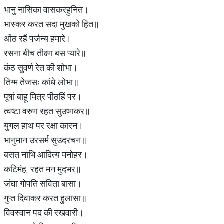
भानु नासिका वासकरहुनित।
भास्कर करत सदा मुखको हित॥
ओंठ रहैं पर्जन्य हमारे।
रसना बीच तीक्ष्ण बस प्यारे॥
कंठ सुवर्ण रेत की शोभा।
तिग्म तेजसः कांधे लोभा॥
पूषां बाहू मित्र पीठहिं पर।
त्वष्टा वरुण रहत सुउष्णकर॥
युगल हाथ पर रक्षा कारन।
भानुमान उरसर्म सुउदरचन॥
बसत नाभि आदित्य मनोहर।
कटिमंह, रहत मन मुदभर॥
जंघा गोपति सविता बासा।
गुप्त दिवाकर करत हुलासा॥
विवस्वान पद की रखवारी।