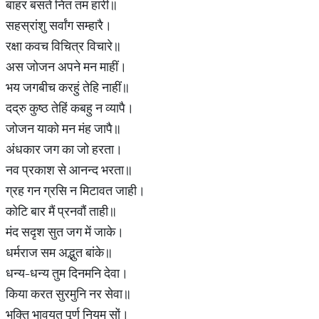
बाहर बसते नित तम हारी॥
सहस्रांशु सर्वांग सम्हारै।
रक्षा कवच विचित्र विचारे॥
अस जोजन अपने मन माहीं।
भय जगबीच करहुं तेहि नाहीं॥
दद्रु कुष्ठ तेहिं कबहु न व्यापै।
जोजन याको मन मंह जापै॥
अंधकार जग का जो हरता।
नव प्रकाश से आनन्द भरता॥
ग्रह गन ग्रसि न मिटावत जाही।
कोटि बार मैं प्रनवौं ताही॥
मंद सदृश सुत जग में जाके।
धर्मराज सम अद्भुत बांके॥
धन्य-धन्य तुम दिनमनि देवा।
किया करत सुरमुनि नर सेवा॥
भक्ति भावयुत पूर्ण नियम सों।