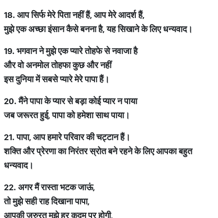
18.
आप
सिर्फ
मेरे
पिता
नहीं
हैं
,
आप
मेरे
आदर्श
हैं
,
मुझे
एक
अच्छा
इंसान
कैसे
बनना
है
,
यह
सिखाने
के
लिए
धन्यवाद।
19.
भगवान
ने
मुझे
एक
प्यारे
तोहफे
से
नवाजा
है
और
वो
अनमोल
तोहफा
कुछ
और
नहीं
इस
दुनिया
में
सबसे
प्यारे
मेरे
पापा
हैं।
20.
मैंने
पापा
के
प्यार
से
बड़ा
कोई
प्यार
न
पाया
जब
जरूरत
हुई
,
पापा
को
हमेशा
साथ
पाया।
21.
पापा
,
आप
हमारे
परिवार
की
चट्टान
हैं।
शक्ति
और
प्रेरणा
का
निरंतर
स्रोत
बने
रहने
के
लिए
आपका
बहुत
धन्यवाद।
22.
अगर
मैं
रास्ता
भटक
जाऊं
,
तो
मुझे
सही
राह
दिखाना
पापा
,
आपकी
जरुरत
मुझे
हर
कदम
पर
होगी
,