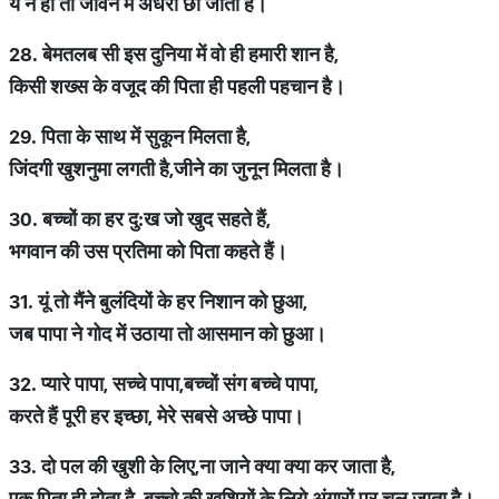
ये
न
हो
तो
जीवन
में
अंधेरा
छा
जाता
है।
28.
बेमतलब
सी
इस
दुनिया
में
वो
ही
हमारी
शान
है
,
किसी
शख्स
के
वजूद
की
पिता
ही
पहली
पहचान
है।
29.
पिता
के
साथ
में
सुकून
मिलता
है
,
जिंदगी
खुशनुमा
लगती
है
,
जीने
का
जुनून
मिलता
है।
30.
बच्चों
का
हर
दु
:
ख
जो
खुद
सहते
हैं
,
भगवान
की
उस
प्रतिमा
को
पिता
कहते
हैं।
31.
यूं
तो
मैंने
बुलंदियों
के
हर
निशान
को
छुआ
,
जब
पापा
ने
गोद
में
उठाया
तो
आसमान
को
छुआ।
32.
प्यारे
पापा
,
सच्चे
पापा
,
बच्चों
संग
बच्चे
पापा
,
करते
हैं
पूरी
हर
इच्छा
,
मेरे
सबसे
अच्छे
पापा।
33.
दो
पल
की
खुशी
के
लिए
,
ना
जाने
क्या
क्या
कर
जाता
है
,
एक
पिता
ही
होता
है
,
बच्चो
की
खुशियों
के
लिये
अंगारों
पर
चल
जाता
है।