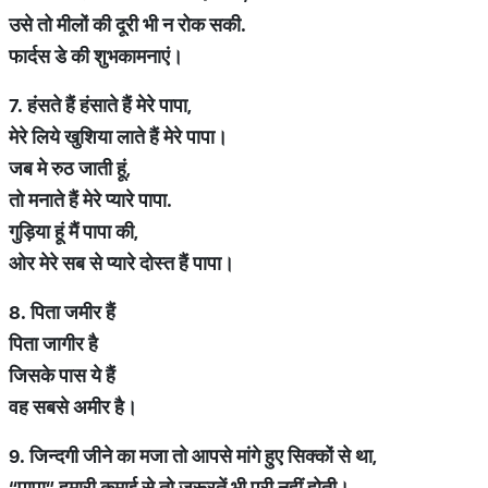
उसे
तो
मीलों
की
दूरी
भी
न
रोक
सकी
.
फार्दस
डे
की
शुभकामनाएं।
7.
हंसते
हैं
हंसाते
हैं
मेरे
पापा
,
मेरे
लिये
खुशिया
लाते
हैं
मेरे
पापा।
जब
मे
रुठ
जाती
हूं
,
तो
मनाते
हैं
मेरे
प्यारे
पापा
.
गुड़िया
हूं
मैं
पापा
की
,
ओर
मेरे
सब
से
प्यारे
दोस्त
हैं
पापा।
8.
पिता
जमीर
हैं
पिता
जागीर
है
जिसके
पास
ये
हैं
वह
सबसे
अमीर
है।
9.
जिन्दगी
जीने
का
मजा
तो
आपसे
मांगे
हुए
सिक्कों
से
था
,
“
पापा
”
हमारी
कमाई
से
तो
ज़रूरतें
भी
पूरी
नहीं
होती।