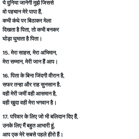
ये
दुनिया
जानेगी
मुझे
जिससे
वो
पहचान
मेरे
पापा
हैं
,
कभी
कंधे
पर
बिठाकर
मेला
दिखता
है
पिता
,
तो
कभी
बनकर
घोड़ा
घुमाता
है
पिता।
15.
मेरा
साहस
,
मेरा
अभिमान
,
मेरा
सम्मान
,
मेरी
जान
हैं
आप।
16.
पिता
के
बिना
जिंदगी
वीरान
है
,
सफर
तन्हा
और
राह
सुनसान
है
.
वही
मेरी
जमीं
वही
आसमान
है
,
वही
खुदा
वही
मेरा
भगवान
है।
17.
परिवार
के
लिए
जो
भी
बलिदान
दिए
हैं
,
उनके
लिए
मैं
बहुत
आभारी
हूं
,
आप
एक
मेरे
सबसे
पहले
हीरो
हैं।