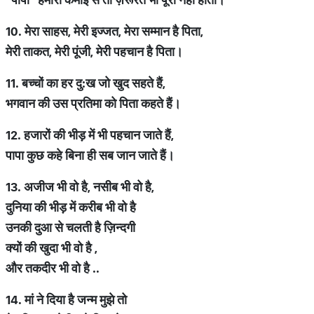
10.
मेरा
साहस
,
मेरी
इज्जत
,
मेरा
सम्मान
है
पिता
,
मेरी
ताकत
,
मेरी
पूंजी
,
मेरी
पहचान
है
पिता।
11.
बच्चों
का
हर
दु
:
ख
जो
खुद
सहते
हैं
,
भगवान
की
उस
प्रतिमा
को
पिता
कहते
हैं।
12.
हजारों
की
भीड़
में
भी
पहचान
जाते
हैं
,
पापा
कुछ
कहे
बिना
ही
सब
जान
जाते
हैं।
13.
अजीज
भी
वो
है
,
नसीब
भी
वो
है
,
दुनिया
की
भीड़
में
करीब
भी
वो
है
उनकी
दुआ
से
चलती
है
ज़िन्दगी
क्यों
की
खुदा
भी
वो
है
,
और
तकदीर
भी
वो
है
..
14.
मां
ने
दिया
है
जन्म
मुझे
तो