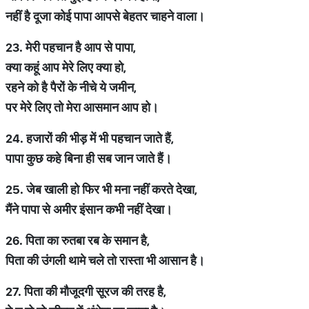
नहीं
है
दूजा
कोई
पापा
आपसे
बेहतर
चाहने
वाला।
23.
मेरी
पहचान
है
आप
से
पापा
,
क्या
कहूं
आप
मेरे
लिए
क्या
हो
,
रहने
को
है
पैरों
के
नीचे
ये
जमीन
,
पर
मेरे
लिए
तो
मेरा
आसमान
आप
हो।
24.
हजारों
की
भीड़
में
भी
पहचान
जाते
हैं
,
पापा
कुछ
कहे
बिना
ही
सब
जान
जाते
हैं।
25.
जेब
खाली
हो
फिर
भी
मना
नहीं
करते
देखा
,
मैंने
पापा
से
अमीर
इंसान
कभी
नहीं
देखा।
26.
पिता
का
रुतबा
रब
के
समान
है
,
पिता
की
उंगली
थामे
चले
तो
रास्ता
भी
आसान
है।
27.
पिता
की
मौजूदगी
सूरज
की
तरह
है
,