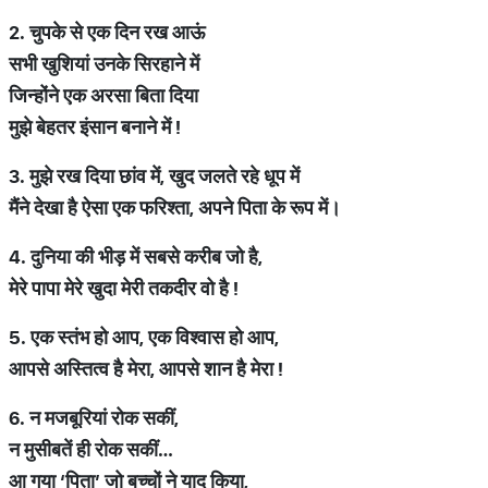
2.
चुपके
से
एक
दिन
रख
आऊं
सभी
खुशियां
उनके
सिरहाने
में
जिन्होंने
एक
अरसा
बिता
दिया
मुझे
बेहतर
इंसान
बनाने
में
!
3.
मुझे
रख
दिया
छांव
में
,
खुद
जलते
रहे
धूप
में
मैंने
देखा
है
ऐसा
एक
फरिश्ता
,
अपने
पिता
के
रूप
में।
4.
दुनिया
की
भीड़
में
सबसे
करीब
जो
है
,
मेरे
पापा
मेरे
खुदा
मेरी
तकदीर
वो
है
!
5.
एक
स्तंभ
हो
आप
,
एक
विश्वास
हो
आप
,
आपसे
अस्तित्व
है
मेरा
,
आपसे
शान
है
मेरा
!
6.
न
मजबूरियां
रोक
सकीं
,
न
मुसीबतें
ही
रोक
सकीं
…
आ
गया
‘
पिता
’
जो
बच्चों
ने
याद
किया
,