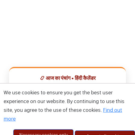
📿 आज का पंचांग • हिंदी कैलेंडर
सभी व्रत, त्योहार, शुभ मुहूर्त और राशिफल एक ही ऐप में देखें।
We use cookies to ensure you get the best user
experience on our website. By continuing to use this
📅 हिंदी कैलेंडर ऐप डाउनलोड करें
site, you agree to the use of these cookies.
Find out
more
Necessary cookies only