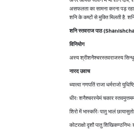
असफलता का सामना करना पड़ रहा है
शनि के कष्टों से मुक्ति मिलती है. श
शनि
स्तवराज
पाठ
(Shanishchar
विनियोग
अस्य श्रीशनैश्चरस्तवराजस्य सिन्धुद
नारद
उवाच
ध्यात्वा गणपतिं राजा धर्मराजो युधिष्
धीरः शनैश्चरस्येमं चकार स्तवमुत
शिरो में भास्करिः पातु भालं छायासुत
कोटराक्षो दृशौ पातु शिखिकण्ठनिभ