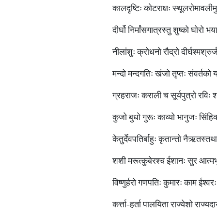
कालदृष्टिः कोटराक्षः स्थूलरोमावली
दीर्घो निर्मांसगात्रस्तु शुष्को घो
नीलांशुः क्रोधनो रौद्रो दीर्घश्मश्रु
मन्दो मन्दगतिः खंजो तृप्तः संवर्
ग्रहराजः कराली च सूर्यपुत्रो रविः
कुजो बुधो गुरूः काव्यो भानुजः सि
केतुर्देवपतिर्बाहुः कृतान्तो नैऋतस्त
शशी मरूत्कुबेरश्च ईशानः सुर आत
विष्णुर्हरो गणपतिः कुमारः काम ईश्वर
कर्त्ता-हर्ता पालयिता राज्येशो रा