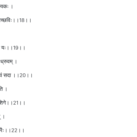
दायकः ।
नचयच्छविः।।18।।
।
तस्य यः।।19।।
 ध्रुवम् ।
ः स्तवं सदा ।।20।।
ति ।
रराशिगे।।21।।
् ।
ताम्बरैः।।22।।