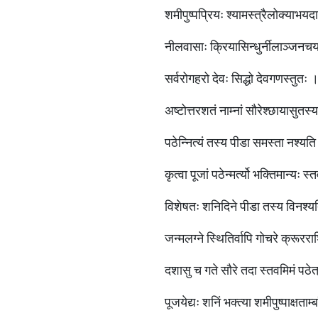
शमीपुष्पप्रियः श्यामस्त्रैलोक्याभय
नीलवासाः क्रियासिन्धुर्नीलाञ्ज
सर्वरोगहरो देवः सिद्धो देवगणस्तुतः 
अष्टोत्तरशतं नाम्नां सौरेश्छायासु
पठेन्नित्यं तस्य पीडा समस्ता नश्यति
कृत्वा पूजां पठेन्मर्त्यो भक्तिमान्य
विशेषतः शनिदिने पीडा तस्य विनश्य
जन्मलग्ने स्थितिर्वापि गोचरे क्रू
दशासु च गते सौरे तदा स्तवमिमं पठेत
पूजयेद्यः शनिं भक्त्या शमीपुष्पाक्ष