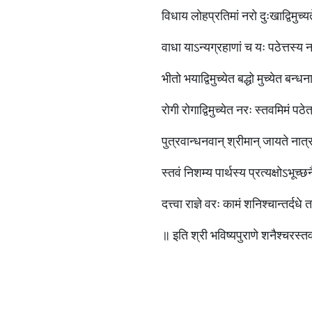
विधाय लोहप्रतिमां नरो दुःखाद्विमुच्य
वाधा याऽन्यग्रहाणां च यः पठेत्तस
भीतो भयाद्विमुच्येत बद्धो मुच्येत बन्धन
रोगी रोगाद्विमुच्येत नरः स्तवमिमं 
पुत्रवान्धनवान् श्रीमान् जायते 
स्तवं निशम्य पार्थस्य प्रत्यक्षोऽभूच्छ
दत्त्वा राज्ञे वरः कामं शनिश्चान्तर
॥ इति श्री भविष्यपुराणे शनैश्चरस्तव