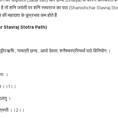
 तो शनि जयंती पर शनि स्तवराज का पाठ (Shanishchar Stavraj Stotra
नि की महादशा के कूप्रभाव कम होते हैं.
 Stavraj Stotra Path)
्वीपऋषि:, गायत्री छन्द:, आपो देवता, शनैश्चरप्रीत्यर्थं पाठे विनियोग:।
ठिरः ।
्तमम ।।1।।
ोऽवतु ।
ः श्रुती ।।2।।