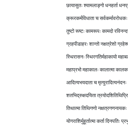
छायासुतः श्यामलाङ्गो धनहर्ता धनप
क्रूरकर्मविधाता च सर्वकर्मावरो
तुष्टो रूष्टः कामरूपः कामदो रविनन्
ग्रहपीडाहरः शान्तो नक्षत्रेशो ग्र
स्थिरासनः स्थिरगतिर्महाकायो महा
महाप्रभो महाकालः कालात्मा क
आदित्यभयदाता च मृत्युरादित्यनंदनः
शतभिद्रुक्षदयिता त्रयोदशितिथि
तिथात्मा तिथिगणो नक्षत्रगणनायकः
योगराशिर्मुहूर्तात्मा कर्ता दिनपतिः 