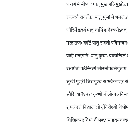
घ्राणं मे भीषणः पातु मुखं बलिमुखोऽ
स्कन्धौ संवर्तकः पातु भुजौ मे भय
सौरिर्मे हृदयं पातु नाभिं शनैश्चरोऽवतु
ग्रहराजः कटिं पातु सर्वतो रविनन
पादौ मन्दगतिः पातु कृष्णः पात्वखिलं 
रक्षामेतां पठेन्नित्यं सौरेर्नामबलैर्य
सुखी पुत्री चिरायुश्च स भवेन्नात्र
सौरिः शनैश्चरः कृष्णो नीलोत्पल
शुष्कोदरो विशालाक्षो र्दुनिरीक्ष्यो वि
शिखिकण्ठनिभो नीलश्छायाहृदयनन