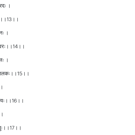
्रदः ।
धकः।।13।।
दनः ।
हेश्वरः।।14।।
बलः ।
ालकालकः।।15।।
 ।
प्रियः।।16।।
 ।
प्रभुः।।17।।