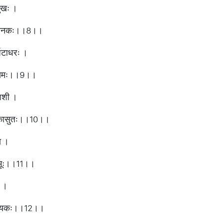
मुखः ।
रो भयानकः।।8।।
र्जटाधरः ।
तको यमः।।9।।
 शशी ।
ंहिकासुतः।।10।।
था ।
्मभूः।।11।।
ः ।
ज्यदायकः।।12।।