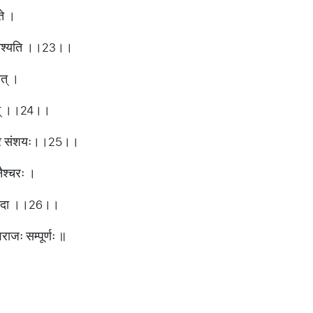
ते ।
्य नश्यति ।।23।।
ात् ।
पठेत् ।।24।।
नात्र संशयः।।25।।
नैश्चरः ।
्दधे तदा ।।26।।
राजः सम्पूर्णः ॥