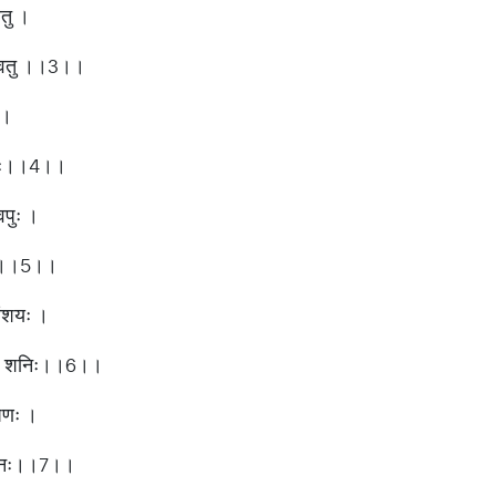
वतु ।
दोऽवतु ।।3।।
 ।
्दनः।।4।।
वपुः ।
ुताम्।।5।।
 संशयः ।
निभः शनिः।।6।।
भीषणः ।
्दनः।।7।।