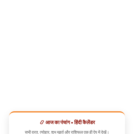
📿 आज का पंचांग • हिंदी कैलेंडर
सभी व्रत, त्योहार, शुभ मुहूर्त और राशिफल एक ही ऐप में देखें।