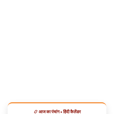
📿 आज का पंचांग • हिंदी कैलेंडर