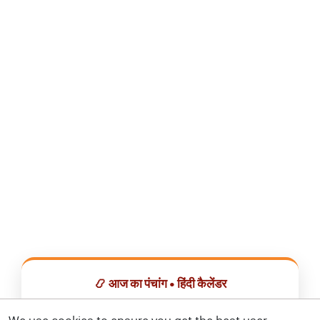
📿 आज का पंचांग • हिंदी कैलेंडर
सभी व्रत, त्योहार, शुभ मुहूर्त और राशिफल एक ही ऐप में देखें।