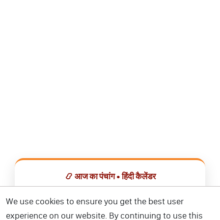
📿 आज का पंचांग • हिंदी कैलेंडर
सभी व्रत, त्योहार, शुभ मुहूर्त और राशिफल एक ही ऐप में देखें।
We use cookies to ensure you get the best user
experience on our website. By continuing to use this
📅 हिंदी कैलेंडर ऐप डाउनलोड करें