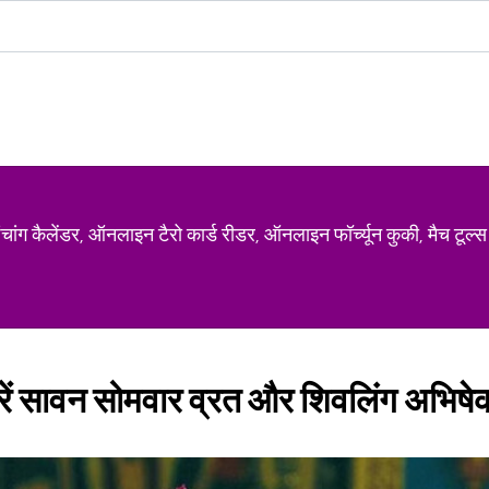
ग कैलेंडर, ऑनलाइन टैरो कार्ड रीडर, ऑनलाइन फॉर्च्यून कुकी, मैच टूल्स
करें सावन सोमवार व्रत और शिवलिंग अभिषे