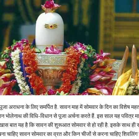
ी पूजा अराधना के लिए समर्पित है. सावन माह में सोमवार के दिन का विशेष म
ोलेनाथ की विधि-विधान से पूजा अर्चना करते हैं. इस साल यह पवित्र माह 
खास बात यह है कि सावन की शुरूआत सोमवार से हो रही है. इसके साथ ही स
से रखना चाहिए सावन सोमवार का व्रत और किन चीजों से करना चाहिए शिवलिंग