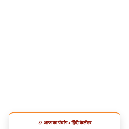
📿 आज का पंचांग • हिंदी कैलेंडर