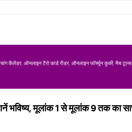
ग कैलेंडर, ऑनलाइन टैरो कार्ड रीडर, ऑनलाइन फॉर्च्यून कुकी, मैच टूल्स
नें भविष्‍य, मूलांक 1 से मूलांक 9 तक का स