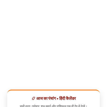
📿 आज का पंचांग • हिंदी कैलेंडर
सभी व्रत, त्योहार, शुभ मुहूर्त और राशिफल एक ही ऐप में देखें।