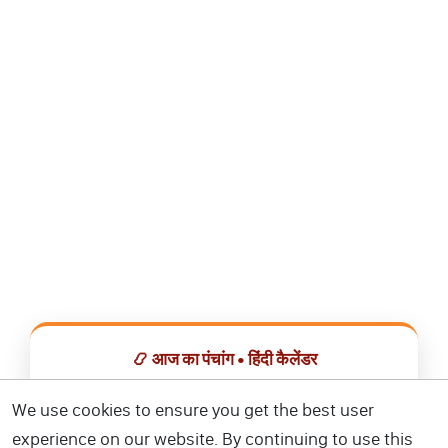
📿 आज का पंचांग • हिंदी कैलेंडर
सभी व्रत, त्योहार, शुभ मुहूर्त और राशिफल एक ही ऐप में देखें।
We use cookies to ensure you get the best user
experience on our website. By continuing to use this
📅 हिंदी कैलेंडर ऐप डाउनलोड करें