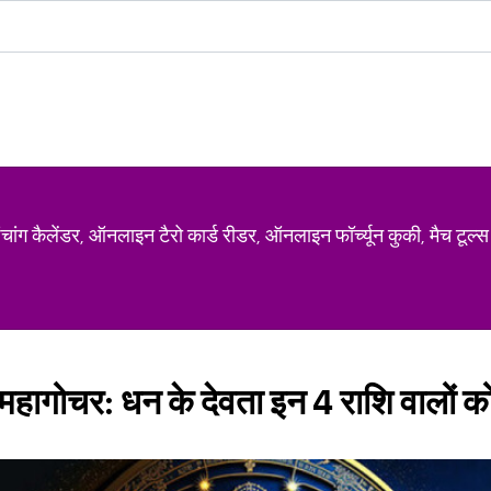
ग कैलेंडर, ऑनलाइन टैरो कार्ड रीडर, ऑनलाइन फॉर्च्यून कुकी, मैच टूल्स
ा महागोचर: धन के देवता इन 4 राशि वालों क