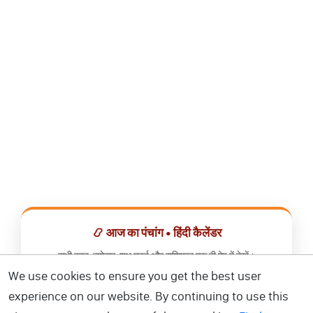
📿 आज का पंचांग • हिंदी कैलेंडर
सभी व्रत, त्योहार, शुभ मुहूर्त और राशिफल एक ही ऐप में देखें।
We use cookies to ensure you get the best user
📅 हिंदी कैलेंडर ऐप डाउनलोड करें
experience on our website. By continuing to use this