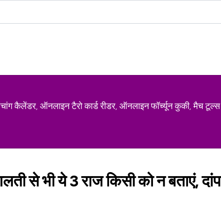
ग कैलेंडर, ऑनलाइन टैरो कार्ड रीडर, ऑनलाइन फॉर्च्यून कुकी, मैच टूल्स
गलती से भी ये 3 राज किसी को न बताएं, दां