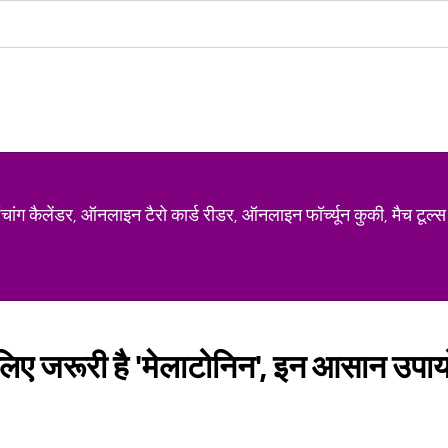
ग कैलेंडर, ऑनलाइन टैरो कार्ड रीडर, ऑनलाइन फॉर्च्यून कुकी, मैच टूल्स
 लिए जरूरी है 'मेलाटोनिन', इन आसान उपायों