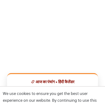
📿 आज का पंचांग • हिंदी कैलेंडर
सभी व्रत, त्योहार, शुभ मुहूर्त और राशिफल एक ही ऐप में देखें।
We use cookies to ensure you get the best user
experience on our website. By continuing to use this
📅 हिंदी कैलेंडर ऐप डाउनलोड करें