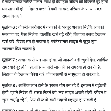
में सकारात्‍मक न‍तीजे मिलेंगे. साथ ही वैवाहिक जीवन की दिक्कतें दूर होंगी.
धन लाभ भी होगा. मेहनत करने में कमी ना करें. परिवार के साथ अच्‍छा
समय बिताएंगे.
मूलांक
6 :
नौकरी-कारोबार में तरक्की के भरपूर अवसर मिलेंगे. आपको
मनचाहा पद, पैसा मिलेगा. हालांकि खर्चे बढ़े रहेंगे, लिहाजा बजट देखकर
खर्च करें. विवाह तय हो सकता है. प्रोफेशनल लाइफ से जुड़ा शुभ
समाचार मिल सकता है.
मूलांक
7 :
अचानक से धन लाभ होगा, जो आपको बड़ी खुशी देगा. आर्थिक
समस्‍याएं दूर होंगी. हालांकि व्‍यापारी जातकों को समस्‍या हो सकती है,
लिहाजा वे देखकर निवेश करें. जीवनसाथी से मनमुटाव हो सकता है.
मूलांक
8 :
आर्थिक लाभ होने के प्रबल योग बन रहे हैं. इनकम में बढ़ोतरी
होगी. पुराने निवेश भी अच्‍छा रिटर्न देंगे. लव लाइफ अच्‍छी रहेगी. जीवन में
सुख-समृद्धि रहेगी, फिर भी कभी-कभी उदासी महसूस हो सकती है.
मूलांक
9 :
आप ऊर्जा और आत्मविश्वास से लबरेज रहेंगे. काम पूरे करते