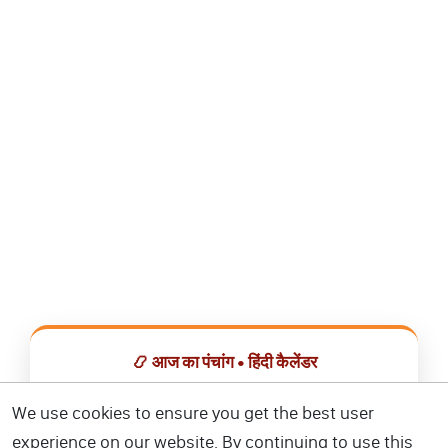
📿 आज का पंचांग • हिंदी कैलेंडर
सभी व्रत, त्योहार, शुभ मुहूर्त और राशिफल एक ही ऐप में देखें।
We use cookies to ensure you get the best user
experience on our website. By continuing to use this
📅 हिंदी कैलेंडर ऐप डाउनलोड करें