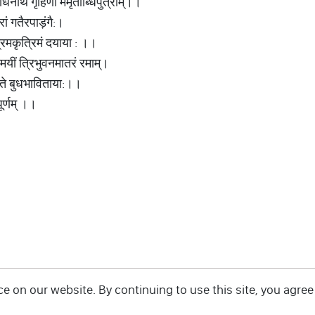
िनाथ गृहिणी ममृताब्धिपुत्रीम्।।
ं गतैरपाड़ंगै:।
रमकृत्रिमं दयाया : ।।
यीमयीं त्रिभुवनमातरं रमाम्।
 ते बुधभाविताया:।।
ूर्णम् ।।
 on our website. By continuing to use this site, you agree 