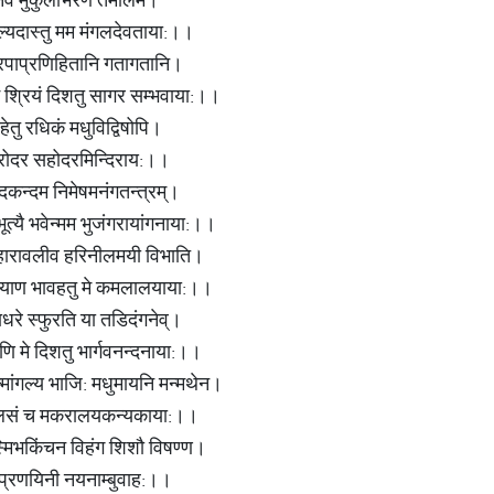
ल्यदास्तु मम मंगलदेवताया:।।
रेमत्रपाप्रणिहितानि गतागतानि।
मै श्रियं दिशतु सागर सम्भवाया:।।
हेतु रधिकं मधुविद्विषोपि।
्दोवरोदर सहोदरमिन्दिराय:।।
्दकन्दम निमेषमनंगतन्त्रम्।
ूत्यै भवेन्मम भुजंगरायांगनाया:।।
या हारावलीव हरिनीलमयी विभाति।
ल्याण भावहतु मे कमलालयाया:।।
धरे स्फुरति या तडिदंगनेव्।
ाणि मे दिशतु भार्गवनन्दनाया:।।
न्मांगल्य भाजि: मधुमायनि मन्मथेन।
मन्दालसं च मकरालयकन्यकाया:।।
 स्मिभकिंचन विहंग शिशौ विषण्ण।
ण प्रणयिनी नयनाम्बुवाह:।।