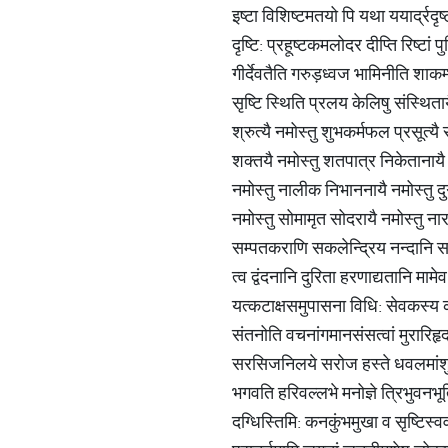
इष्टा विशिष्टमतयो पि यथा ययार्द्रदृष
दृष्टि: प्रहूष्टकमलोदर दीप्ति रिष्टां 
गीर्देवतैति गरुड़ध्वज भामिनीति शा
सृष्टि स्थिति प्रलय केलिषु संस्थिता
श्रुत्यै नमोस्तु शुभकर्मफल प्रसूत्यै 
शक्तयै नमोस्तु शतपात्र निकेतानायै प
नमोस्तु नालीक निभाननायै नमोस्तु दुग
नमोस्तु सोमामृत सोदरायै नमोस्तु 
सम्पतकराणि सकलेन्द्रिय नन्दानि सा
त्व द्वंदनानि दुरिता हरणाद्यतानि मा
यत्कटाक्षसमुपासना विधि: सेवकस्य 
संतनोति वचनांगमानसंसत्वां मुरारिहृ
सरसिजनिलये सरोज हस्ते धवलमांश
भगवति हरिवल्लभे मनोज्ञे त्रिभुवनभ
दग्धिस्तिमि: कनकुंभमुखा व सृष्टिस्