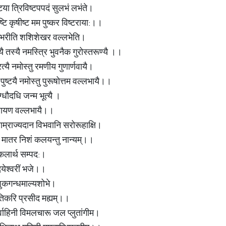
्टया त्रिविष्टपपदं सुलभं लभंते।
पुष्टि कृषीष्ट मम पुष्कर विष्टराया:।।
कम्भरीति शशिशेखर वल्लभेति।
यै तस्यै नमस्त्रि भुवनैक गुरोस्तरूण्यै ।।
रत्यै नमोस्तु रमणीय गुणार्णवायै।
ुष्टयै नमोस्तु पुरूषोत्तम वल्लभायै।।
्धौदधि जन्म भूत्यै ।
नारायण वल्लभायै।।
म्राज्यदान विभवानि सरोरूहाक्षि।
मेव मातर निशं कलयन्तु नान्यम्।।
कलार्थ सम्पद:।
दयेश्वरीं भजे।।
ुकगन्धमाल्यशोभे।
ूतिकरि प्रसीद मह्यम्।।
वर्वाहिनी विमलचारू जल प्लुतांगीम।