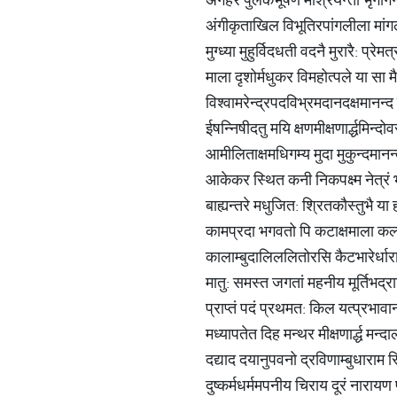
अंगीकृताखिल विभूतिरपांगलीला मांग
मुग्ध्या मुहुर्विदधती वदनै मुरारै: प्
माला दृशोर्मधुकर विमहोत्पले या सा 
विश्वामरेन्द्रपदविभ्रमदानदक्षमानन्द 
ईषन्निषीदतु मयि क्षणमीक्षणार्द्धमिन
आमीलिताक्षमधिगम्य मुदा मुकुन्दमानन
आकेकर स्थित कनी निकपक्ष्म नेत्रं भ
बाह्यन्तरे मधुजित: श्रितकौस्तुभै 
कामप्रदा भगवतो पि कटाक्षमाला क
कालाम्बुदालिललितोरसि कैटभारेर्धारा
मातु: समस्त जगतां महनीय मूर्तिभद्र
प्राप्तं पदं प्रथमत: किल यत्प्रभावा
मध्यापतेत दिह मन्थर मीक्षणार्द्ध 
दद्याद दयानुपवनो द्रविणाम्बुधाराम
दुष्कर्मधर्ममपनीय चिराय दूरं नाराय