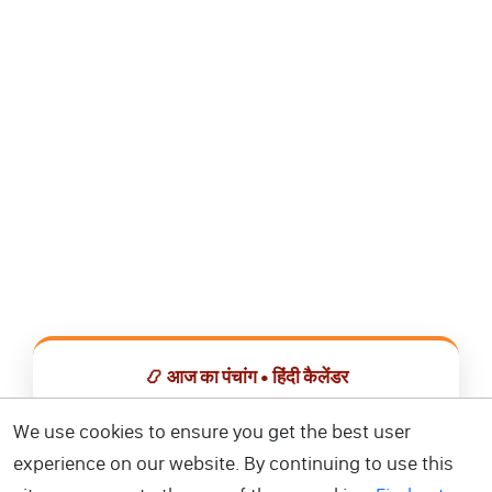
📿 आज का पंचांग • हिंदी कैलेंडर
सभी व्रत, त्योहार, शुभ मुहूर्त और राशिफल एक ही ऐप में देखें।
We use cookies to ensure you get the best user
experience on our website. By continuing to use this
📅 हिंदी कैलेंडर ऐप डाउनलोड करें