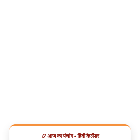
📿 आज का पंचांग • हिंदी कैलेंडर