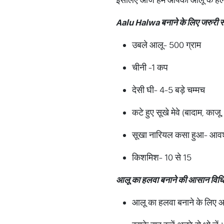
Aalu Halwa
बनाने
के
लिए
जरुरी
स
उबले आलू- 500 ग्राम
चीनी -1 कप
देसी घी- 4-5 बड़े चम्‍मच
कटे हुए सूखे मेवे (बादाम, का
सूखा नारियल कसा हुआ- आवश
किशमिश- 10 से 15
आलू
का
हलवा
बनाने
की
आसान
विधि
आलू का हलवा बनाने के लिए 