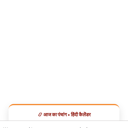
📿 आज का पंचांग • हिंदी कैलेंडर
सभी व्रत, त्योहार, शुभ मुहूर्त और राशिफल एक ही ऐप में देखें।