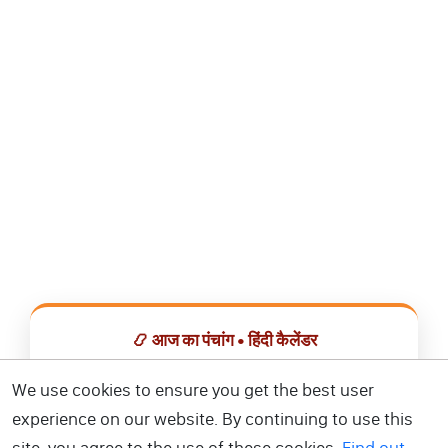
📿 आज का पंचांग • हिंदी कैलेंडर
सभी व्रत, त्योहार, शुभ मुहूर्त और राशिफल एक ही ऐप में देखें।
We use cookies to ensure you get the best user
experience on our website. By continuing to use this
📅 हिंदी कैलेंडर ऐप डाउनलोड करें