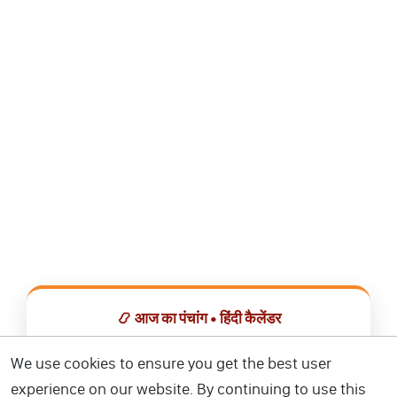
📿 आज का पंचांग • हिंदी कैलेंडर
सभी व्रत, त्योहार, शुभ मुहूर्त और राशिफल एक ही ऐप में देखें।
We use cookies to ensure you get the best user
experience on our website. By continuing to use this
📅 हिंदी कैलेंडर ऐप डाउनलोड करें