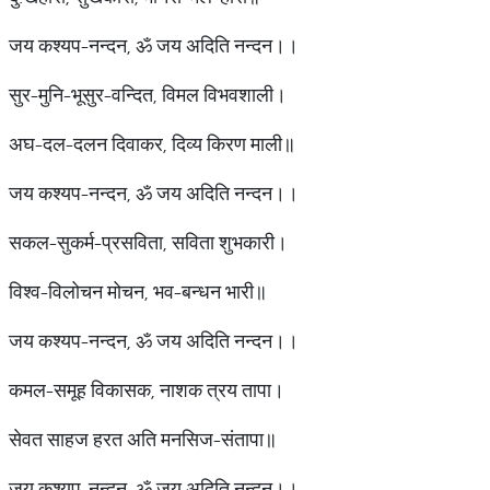
जय कश्यप-नन्दन, ॐ जय अदिति नन्दन।।
सुर-मुनि-भूसुर-वन्दित, विमल विभवशाली।
अघ-दल-दलन दिवाकर, दिव्य किरण माली॥
जय कश्यप-नन्दन, ॐ जय अदिति नन्दन।।
सकल-सुकर्म-प्रसविता, सविता शुभकारी।
विश्व-विलोचन मोचन, भव-बन्धन भारी॥
जय कश्यप-नन्दन, ॐ जय अदिति नन्दन।।
कमल-समूह विकासक, नाशक त्रय तापा।
सेवत साहज हरत अति मनसिज-संतापा॥
जय कश्यप-नन्दन, ॐ जय अदिति नन्दन।।