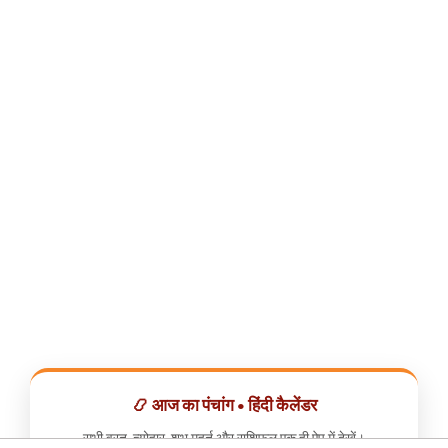
📿 आज का पंचांग • हिंदी कैलेंडर
सभी व्रत, त्योहार, शुभ मुहूर्त और राशिफल एक ही ऐप में देखें।