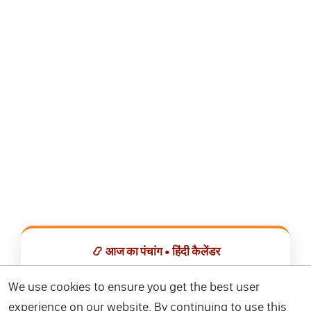
📿 आज का पंचांग • हिंदी कैलेंडर
सभी व्रत, त्योहार, शुभ मुहूर्त और राशिफल एक ही ऐप में देखें।
We use cookies to ensure you get the best user
experience on our website. By continuing to use this
📅 हिंदी कैलेंडर ऐप डाउनलोड करें