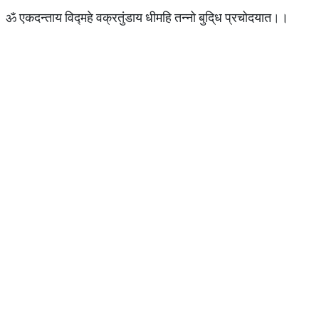
ॐ एकदन्ताय विद्महे वक्रतुंडाय धीमहि तन्नो बुदि्ध प्रचोदयात।।