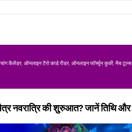
ग कैलेंडर, ऑनलाइन टैरो कार्ड रीडर, ऑनलाइन फॉर्च्यून कुकी, मैच टूल्स
त्र नवरात्रि की शुरुआत? जानें तिथि और मु