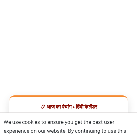
📿 आज का पंचांग • हिंदी कैलेंडर
सभी व्रत, त्योहार, शुभ मुहूर्त और राशिफल एक ही ऐप में देखें।
We use cookies to ensure you get the best user
experience on our website. By continuing to use this
📅 हिंदी कैलेंडर ऐप डाउनलोड करें