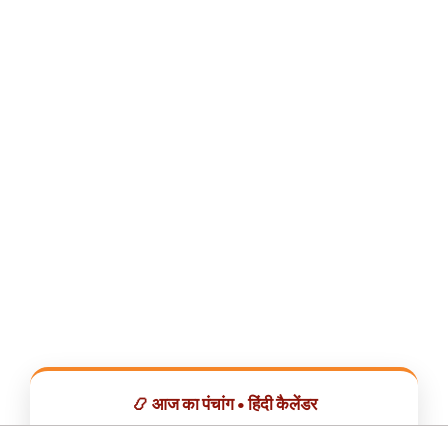
📿 आज का पंचांग • हिंदी कैलेंडर
सभी व्रत, त्योहार, शुभ मुहूर्त और राशिफल एक ही ऐप में देखें।