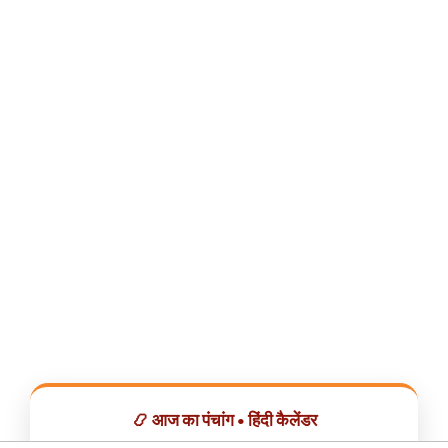
📿 आज का पंचांग • हिंदी कैलेंडर