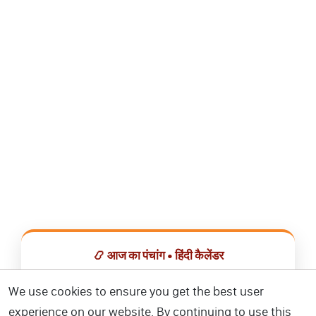
📿 आज का पंचांग • हिंदी कैलेंडर
सभी व्रत, त्योहार, शुभ मुहूर्त और राशिफल एक ही ऐप में देखें।
We use cookies to ensure you get the best user
experience on our website. By continuing to use this
📅 हिंदी कैलेंडर ऐप डाउनलोड करें