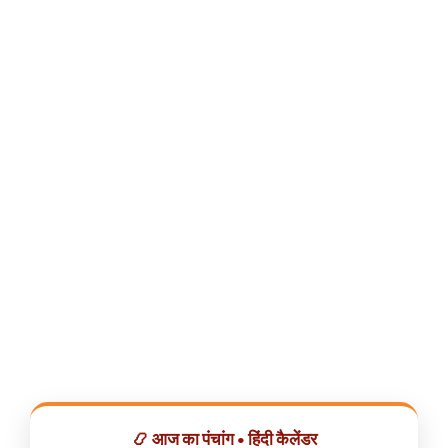
📿 आज का पंचांग • हिंदी कैलेंडर