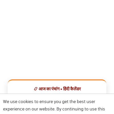
📿 आज का पंचांग • हिंदी कैलेंडर
सभी व्रत, त्योहार, शुभ मुहूर्त और राशिफल एक ही ऐप में देखें।
We use cookies to ensure you get the best user
experience on our website. By continuing to use this
📅 हिंदी कैलेंडर ऐप डाउनलोड करें