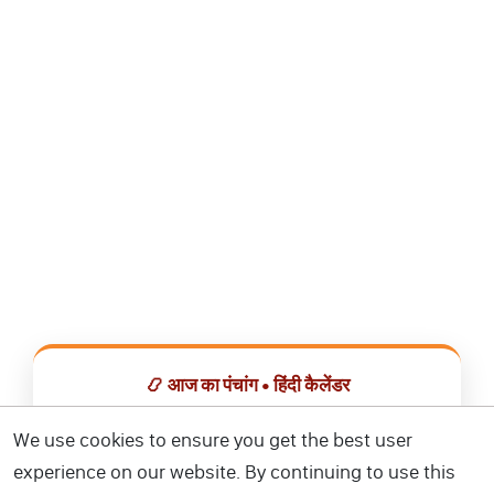
📿 आज का पंचांग • हिंदी कैलेंडर
सभी व्रत, त्योहार, शुभ मुहूर्त और राशिफल एक ही ऐप में देखें।
We use cookies to ensure you get the best user
experience on our website. By continuing to use this
📅 हिंदी कैलेंडर ऐप डाउनलोड करें