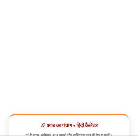
📿 आज का पंचांग • हिंदी कैलेंडर
सभी व्रत, त्योहार, शुभ मुहूर्त और राशिफल एक ही ऐप में देखें।