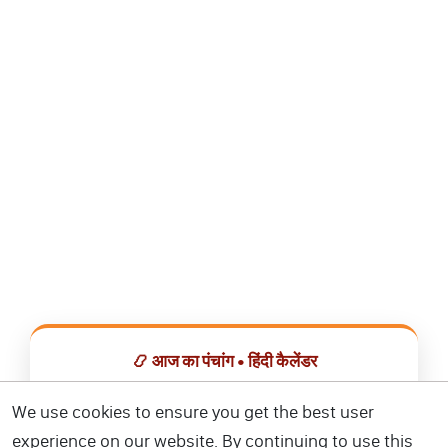
📿 आज का पंचांग • हिंदी कैलेंडर
सभी व्रत, त्योहार, शुभ मुहूर्त और राशिफल एक ही ऐप में देखें।
We use cookies to ensure you get the best user
experience on our website. By continuing to use this
📅 हिंदी कैलेंडर ऐप डाउनलोड करें