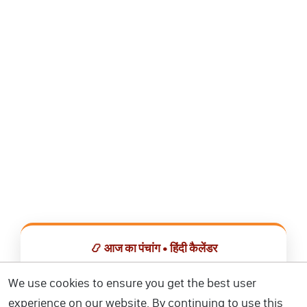
📿 आज का पंचांग • हिंदी कैलेंडर
सभी व्रत, त्योहार, शुभ मुहूर्त और राशिफल एक ही ऐप में देखें।
We use cookies to ensure you get the best user
experience on our website. By continuing to use this
📅 हिंदी कैलेंडर ऐप डाउनलोड करें