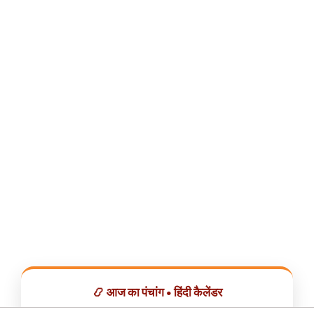
📿 आज का पंचांग • हिंदी कैलेंडर