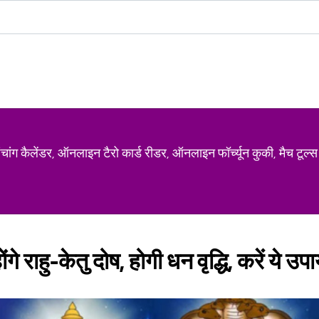
ग कैलेंडर, ऑनलाइन टैरो कार्ड रीडर, ऑनलाइन फॉर्च्यून कुकी, मैच टूल्स
ोंगे राहु-केतु दोष, होगी धन वृद्धि, करें ये उप