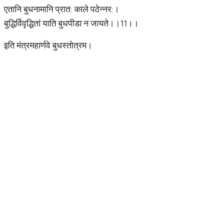
एतानि बुधनामानि प्रात: काले पठेन्नर:।
बुद्धिर्विवृद्धितां याति बुधपीडा न जायते।।11।।
इति मंत्रमहार्णवे बुधस्तोत्रम।