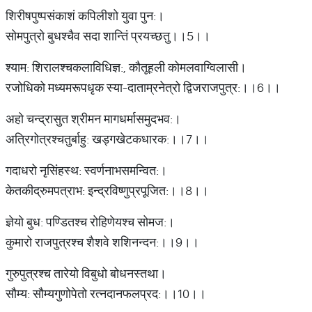
शिरीषपुष्पसंकाशं कपिलीशो युवा पुन:।
सोमपुत्रो बुधश्चैव सदा शान्तिं प्रयच्छतु।।5।।
श्याम: शिरालश्चकलाविधिज्ञ:, कौतूहली कोमलवाग्विलासी।
रजोधिको मध्यमरूपधृक स्या-दाताम्रनेत्रो द्विजराजपुत्र:।।6।।
अहो चन्द्रासुत श्रीमन मागधर्मासमुदभव:।
अत्रिगोत्रश्चतुर्बाहु: खड्गखेटकधारक:।।7।।
गदाधरो नृसिंहस्थ: स्वर्णनाभसमन्वित:।
केतकीद्रुमपत्राभ: इन्द्रविष्णुप्रपूजित:।।8।।
ज्ञेयो बुध: पण्डितश्च रोहिणेयश्च सोमज:।
कुमारो राजपुत्रश्च शैशवे शशिनन्दन:।।9।।
गुरुपुत्रश्च तारेयो विबुधो बोधनस्तथा।
सौम्य: सौम्यगुणोपेतो रत्नदानफलप्रद:।।10।।