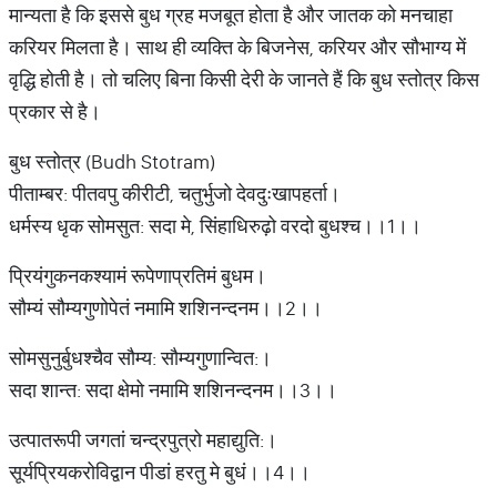
मान्यता है कि इससे बुध ग्रह मजबूत होता है और जातक को मनचाहा
करियर मिलता है। साथ ही व्यक्ति के बिजनेस, करियर और सौभाग्य में
वृद्धि होती है। तो चलिए बिना किसी देरी के जानते हैं कि बुध स्तोत्र किस
प्रकार से है।
बुध स्तोत्र (Budh Stotram)
पीताम्बर: पीतवपु कीरीटी, चतुर्भुजो देवदुःखापहर्ता।
धर्मस्य धृक सोमसुत: सदा मे, सिंहाधिरुढ़ो वरदो बुधश्च।।1।।
प्रियंगुकनकश्यामं रूपेणाप्रतिमं बुधम।
सौम्यं सौम्यगुणोपेतं नमामि शशिनन्दनम।।2।।
सोमसुनुर्बुधश्चैव सौम्य: सौम्यगुणान्वित:।
सदा शान्त: सदा क्षेमो नमामि शशिनन्दनम।।3।।
उत्पातरूपी जगतां चन्द्रपुत्रो महाद्युति:।
सूर्यप्रियकरोविद्वान पीडां हरतु मे बुधं।।4।।