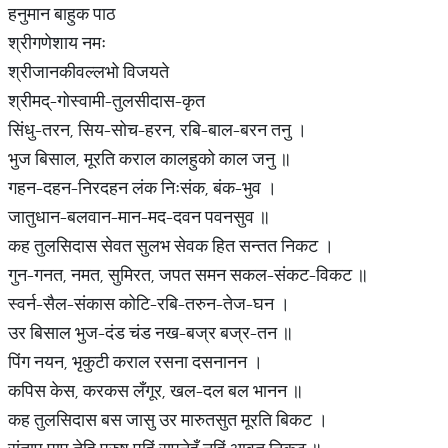
हनुमान बाहुक पाठ
श्रीगणेशाय नमः
श्रीजानकीवल्लभो विजयते
श्रीमद्-गोस्वामी-तुलसीदास-कृत
सिंधु-तरन, सिय-सोच-हरन, रबि-बाल-बरन तनु ।
भुज बिसाल, मूरति कराल कालहुको काल जनु ॥
गहन-दहन-निरदहन लंक निःसंक, बंक-भुव ।
जातुधान-बलवान-मान-मद-दवन पवनसुव ॥
कह तुलसिदास सेवत सुलभ सेवक हित सन्तत निकट ।
गुन-गनत, नमत, सुमिरत, जपत समन सकल-संकट-विकट ॥
स्वर्न-सैल-संकास कोटि-रबि-तरुन-तेज-घन ।
उर बिसाल भुज-दंड चंड नख-बज्र बज्र-तन ॥
पिंग नयन, भृकुटी कराल रसना दसनानन ।
कपिस केस, करकस लँगूर, खल-दल बल भानन ॥
कह तुलसिदास बस जासु उर मारुतसुत मूरति बिकट ।