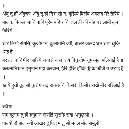
॥
अँबु तू हौं अँबुचर, अँबु तू हौं डिंभ सो न, बूझिये बिलंब अवलंब मेरे तेरिये ।
बालक बिकल जानि पाहि प्रेम पहिचानि, तुलसी की बाँह पर लामी लूम
फेरिये ॥
घेरि लियो रोगनि, कुजोगनि, कुलोगनि ज्यौं, बासर जलद घन घटा धुकि
धाई है ।
बरसत बारि पीर जारिये जवासे जस, रोष बिनु दोष धूम-मूल मलिनाई है ॥
करुनानिधान हनुमान महा बलवान, हेरि हँसि हाँकि फूँकि फौजैं ते उड़ाई है
।
खाये हुतो तुलसी कुरोग राढ़ राकसनि, केसरी किसोर राखे बीर बरिआई है
॥
सवैया
राम गुलाम तु ही हनुमान गोसाँई सुसाँई सदा अनुकूलो ।
पाल्यो हौं बाल ज्यों आखर दू पितु मातु सों मंगल मोद समूलो ॥