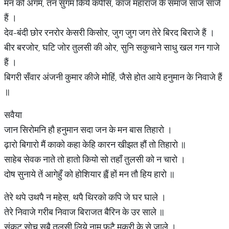
मन को अगम, तन सुगम किये कपीस, काज महाराज के समाज साज साजे
हैं ।
देव-बंदी छोर रनरोर केसरी किसोर, जुग जुग जग तेरे बिरद बिराजे हैं ।
बीर बरजोर, घटि जोर तुलसी की ओर, सुनि सकुचाने साधु खल गन गाजे
हैं ।
बिगरी सँवार अंजनी कुमार कीजे मोहिं, जैसे होत आये हनुमान के निवाजे हैं
॥
सवैया
जान सिरोमनि हौ हनुमान सदा जन के मन बास तिहारो ।
ढ़ारो बिगारो मैं काको कहा केहि कारन खीझत हौं तो तिहारो ॥
साहेब सेवक नाते तो हातो कियो सो तहाँ तुलसी को न चारो ।
दोष सुनाये तें आगेहुँ को होशियार ह्वैं हों मन तौ हिय हारो ॥
तेरे थपे उथपै न महेस, थपै थिरको कपि जे घर घाले ।
तेरे निवाजे गरीब निवाज बिराजत बैरिन के उर साले ॥
संकट सोच सबै तुलसी लिये नाम फटै मकरी के से जाले ।