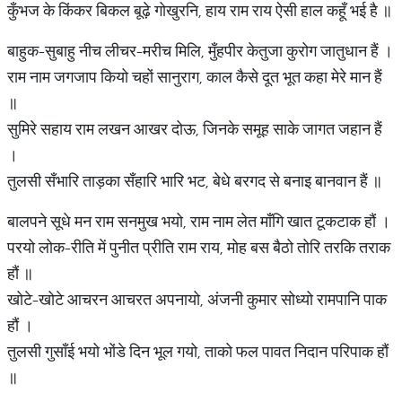
कुँभज के किंकर बिकल बूढ़े गोखुरनि, हाय राम राय ऐसी हाल कहूँ भई है ॥
बाहुक-सुबाहु नीच लीचर-मरीच मिलि, मुँहपीर केतुजा कुरोग जातुधान हैं ।
राम नाम जगजाप कियो चहों सानुराग, काल कैसे दूत भूत कहा मेरे मान हैं
॥
सुमिरे सहाय राम लखन आखर दोऊ, जिनके समूह साके जागत जहान हैं
।
तुलसी सँभारि ताड़का सँहारि भारि भट, बेधे बरगद से बनाइ बानवान हैं ॥
बालपने सूधे मन राम सनमुख भयो, राम नाम लेत माँगि खात टूकटाक हौं ।
परयो लोक-रीति में पुनीत प्रीति राम राय, मोह बस बैठो तोरि तरकि तराक
हौं ॥
खोटे-खोटे आचरन आचरत अपनायो, अंजनी कुमार सोध्यो रामपानि पाक
हौं ।
तुलसी गुसाँई भयो भोंडे दिन भूल गयो, ताको फल पावत निदान परिपाक हौं
॥