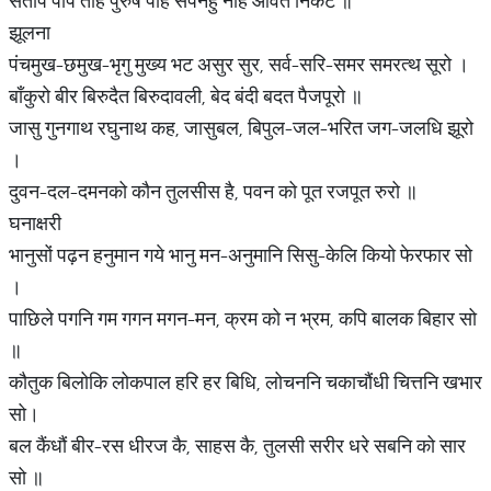
संताप पाप तेहि पुरुष पहिं सपनेहुँ नहिं आवत निकट ॥
झूलना
पंचमुख-छमुख-भृगु मुख्य भट असुर सुर, सर्व-सरि-समर समरत्थ सूरो ।
बाँकुरो बीर बिरुदैत बिरुदावली, बेद बंदी बदत पैजपूरो ॥
जासु गुनगाथ रघुनाथ कह, जासुबल, बिपुल-जल-भरित जग-जलधि झूरो
।
दुवन-दल-दमनको कौन तुलसीस है, पवन को पूत रजपूत रुरो ॥
घनाक्षरी
भानुसों पढ़न हनुमान गये भानु मन-अनुमानि सिसु-केलि कियो फेरफार सो
।
पाछिले पगनि गम गगन मगन-मन, क्रम को न भ्रम, कपि बालक बिहार सो
॥
कौतुक बिलोकि लोकपाल हरि हर बिधि, लोचननि चकाचौंधी चित्तनि खभार
सो।
बल कैंधौं बीर-रस धीरज कै, साहस कै, तुलसी सरीर धरे सबनि को सार
सो ॥