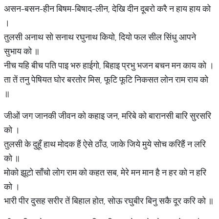
असन-बसन-हीन बिषम-बिषाद-लीन, देखि दीन दूबरो करै न हाय हाय को
।
तुलसी अनाथ सो सनाथ रघुनाथ कियो, दियो फल सील सिंधु आपने
सुभाय को ॥
नीच यहि बीच पति पाइ भरु हाईगो, बिहाइ प्रभु भजन बचन मन काय को ।
ता तें तनु पेषियत घोर बरतोर मिस, फूटि फूटि निकसत लोन राम राय को
॥
जीओं जग जानकी जीवन को कहाइ जन, मरिबे को बारानसी बारि सुरसरि
को ।
तुलसी के दुहूँ हाथ मोदक हैं ऐसे ठाँउ, जाके जिये मुये सोच करिहैं न लरि
को ॥
मोको झूटो साँचो लोग राम को कहत सब, मेरे मन मान है न हर को न हरि
को ।
भारी पीर दुसह सरीर तें बिहाल होत, सोऊ रघुबीर बिनु सकै दूर करि को ॥