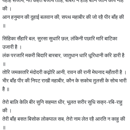
पैहहि सजाय, नत कहत बजाय तोहि, बाबरी न होहि बानि जानि कपि नाँह
की ।
आन हनुमान की दुहाई बलवान की, सपथ महाबीर की जो रहै पीर बाँह की
॥
सिंहिका सँहारि बल, सुरसा सुधारि छल, लंकिनी पछारि मारि बाटिका
उजारी है ।
लंक परजारि मकरी बिदारि बारबार, जातुधान धारि धूरिधानी करि डारी है
॥
तोरि जमकातरि मंदोदरी कढ़ोरि आनी, रावन की रानी मेघनाद महँतारी है ।
भीर बाँह पीर की निपट राखी महाबीर, कौन के सकोच तुलसी के सोच भारी
है ॥
तेरो बालि केलि बीर सुनि सहमत धीर, भूलत सरीर सुधि सक्र-रबि-राहु
की ।
तेरी बाँह बसत बिसोक लोकपाल सब, तेरो नाम लेत रहै आरति न काहु की
॥