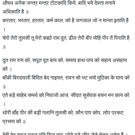
औषध अनेक जन्त्र मन्त्र टोटकादि किये, बादि भये देवता मनाये
अधिकाति है ॥
करतार, भरतार, हरतार, कर्म काल, को है जगजाल जो न मानत इताति है
।
चेरो तेरो तुलसी तू मेरो कह्यो राम दूत, ढील तेरी बीर मोहि पीर तें पिराति है
॥
दूत राम राय को, सपूत पूत बाय को, समत्व हाथ पाय को सहाय असहाय
को ।
बाँकी बिरदावली बिदित बेद गाइयत, रावन सो भट भयो मुठिका के घाय को
॥
एते बड़े साहेब समर्थ को निवाजो आज, सीदत सुसेवक बचन मन काय को
।
थोरी बाँह पीर की बड़ी गलानि तुलसी को, कौन पाप कोप, लोप प्रकट
प्रभाय को ॥
देवी देव दनुज मनुज मुनि सिद्ध नाग, छोटे बड़े जीव जेते चेतन अचेत हैं ।